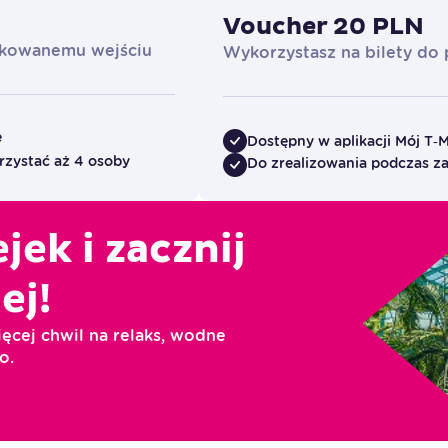
Voucher 20 PLN
dykowanemu wejściu
Wykorzystasz na bilety do p
e
Dostępny w aplikacji Mój T‑
zystać aż 4 osoby
Do zrealizowania podczas za
jek i zacznij
ej!
ięcej chwil na relaks, wodne
o
.