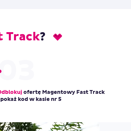
 Track
?
03
Odblokuj
ofertę Magentowy Fast Track
i pokaż kod w kasie nr 5