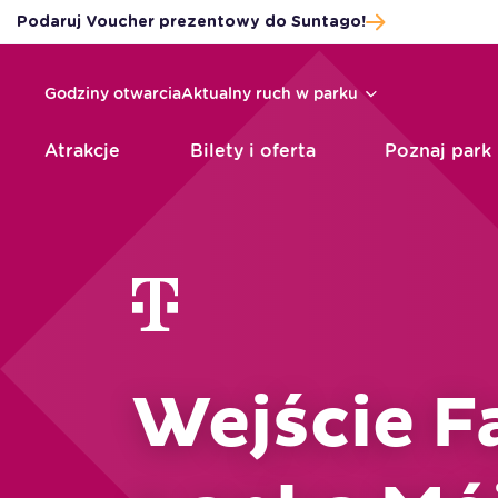
Podaruj Voucher prezentowy do Suntago!
Przejdź do stopki
Przejdź do treści
Przejdź do menu
Mapa serwisu
Godziny otwarcia
Aktualny ruch w parku
Atrakcje
Bilety i oferta
Poznaj park
Wejście F