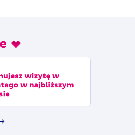
ie
nujesz wizytę w
ntago
w najbliższym
sie