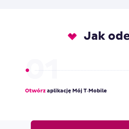
Jak od
01
Otwórz
aplikację Mój T‑Mobile