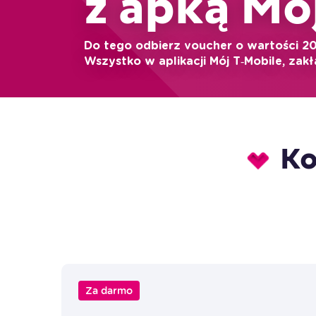
z apką Mó
Do tego odbierz voucher o wartości 20
Wszystko w aplikacji Mój T‑Mobile, za
Ko
Za darmo