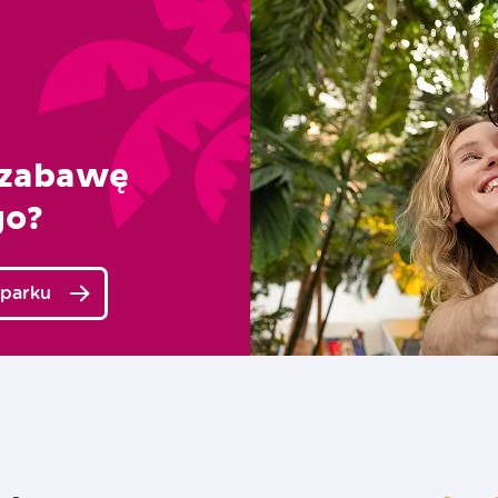
 zabawę
go
?
 parku