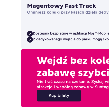
Magentowy Fast Track
Ominiesz kolejki przy kasach dzięki de
Dostępny bezpłatnie w aplikacji Mój T‑Mobil
Z dedykowanego wejścia do parku mogą skor
Wejdź bez kole
zabawę szybci
Nie trać czasu na czekanie. Zyskaj w
atrakcje i wspólną zabawę w
Suntag
Kup bilety