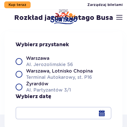
Zarządzaj biletami
Kup teraz
Rozkład jazdy Suntago Busa
Przejdź do stopki
Przejdź do treści
Przejdź do menu
Mapa serwisu
Wybierz przystanek
Warszawa
Al. Jerozolimskie 56
Warszawa, Lotnisko Chopina
Terminal Autokarowy, st. P16
Żyrardów
Al. Partyzantów 3/1
Wybierz datę