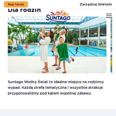
Zarządzaj biletami
Kup teraz
Dla rodzin
Przejdź do stopki
Przejdź do treści
Przejdź do menu
Mapa serwisu
Suntago Wodny Świat to idealne miejsce na rodzinny
wypad. Każdą strefę tematyczną i wszystkie atrakcje
przygotowaliśmy pod kątem wspólnej zabawy.