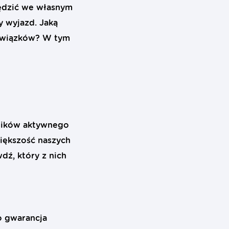
ędzić we własnym
y wyjazd. Jaką
bowiązków? W tym
śników aktywnego
Większość naszych
ź, który z nich
To gwarancja