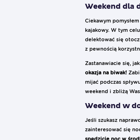
Weekend dla 
Ciekawym pomysłem n
kajakowy. W tym celu
delektować się otocz
z pewnością korzyst
Zastanawiacie się, ja
okazja na biwak!
Zabi
mijać podczas spływ
weekend i zbliżą Was
Weekend w do
Jeśli szukasz napra
zainteresować się n
spędzicie noc w środ