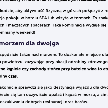
szkodzie, aby aktywność fizyczną w górach połączyć z 
cją pokoju w hotelu SPA lub wizytą w termach. To zna
ch i męczących spacerach. Taka kombinacja wydaje si
omniany weekend!
morzem dla dwojga
ędzicie także nad morzem. To doskonałe miejsce dla
 powietrzu, zażywając przy okazji odrobiny zdrowego
ne kąpiele czy zachody słońca przy butelce wina to atr
ny czas.
komicie sprawdzi się jako destynacja wyjazdu dla dw
ecie się tam oczywiście opalać i kąpać w morzu, a zim
oszukiwaniu dobrych restauracji oraz barów.