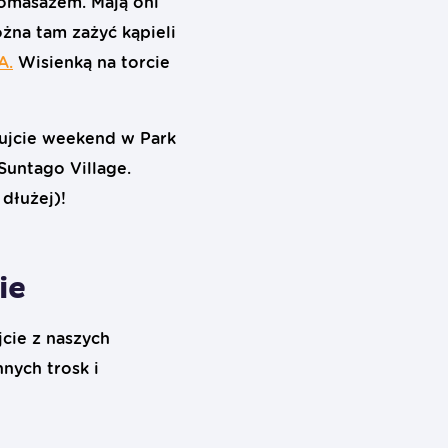
romasażem. Mają oni
ożna tam zażyć kąpieli
A.
Wisienką na torcie
nujcie weekend w Park
untago Village.
 dłużej)!
ie
cie z naszych
nych trosk i