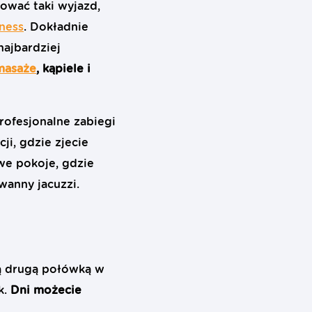
ować taki wyjazd,
ness
. Dokładnie
najbardziej
masaże
, kąpiele i
rofesjonalne zabiegi
ji, gdzie zjecie
owe pokoje, gdzie
wanny jacuzzi.
ją drugą połówką w
k.
Dni możecie