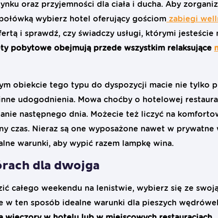
nku oraz przyjemności dla ciała i ducha. Aby zorganiz
połówką wybierz hotel oferujący gościom
zabiegi well
fertą i sprawdź, czy świadczy usługi, którymi jesteście 
ety pobytowe obejmują przede wszystkim relaksujące
ym obiekcie tego typu do dyspozycji macie nie tylko p
 inne udogodnienia. Mowa choćby o hotelowej restaurac
adanie następnego dnia. Możecie też liczyć na komfort
ny czas. Nieraz są one wyposażone nawet w prywatne 
ealne warunki, aby wypić razem lampkę wina.
rach dla dwojga
dzić całego weekendu na lenistwie, wybierz się ze swo
e w ten sposób idealne warunki dla pieszych wędrówe
 a wieczory w hotelu lub w miejscowych restauracjach.