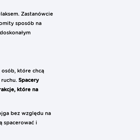
relaksem. Zastanówcie
komity sposób na
ę doskonałym
 osób, które chcą
 ruchu.
Spacery
akcje, które na
ojga bez względu na
ą spacerować i