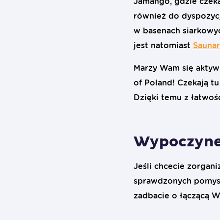
Jamango, gdzie czeka
również do dyspozyc
w basenach siarkowyc
jest natomiast
Sauna
Marzy Wam się aktywn
of Poland! Czekają t
Dzięki temu z łatwośc
Wypoczyne
Jeśli chcecie zorgan
sprawdzonych pomysłó
zadbacie o łączącą Wa