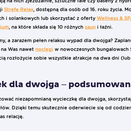
ją na nich zjeżdżalnie, sztuczne fale czy baseny z hyd
ji
Strefę Relax
, dostępną dla osób od 16. roku życia. M
h i solankowych lub skorzystać z oferty
Wellness & SP
rium
, na które składa się 10 różnych
saun
i łaźni.
y, a zarazem pełen relaksu wypad dla dwojga? Zapla
u na Was nawet
noclegi
w nowoczesnych bungalowach S
ią rozłożycie sobie wszystkie atrakcje na dwa dni (lub
k dla dwojga – podsumowan
izować niezapomnianą wycieczkę dla dwojga, skorzystaj
w. Dzięki temu skutecznie oderwiecie się od codzien
s relację.