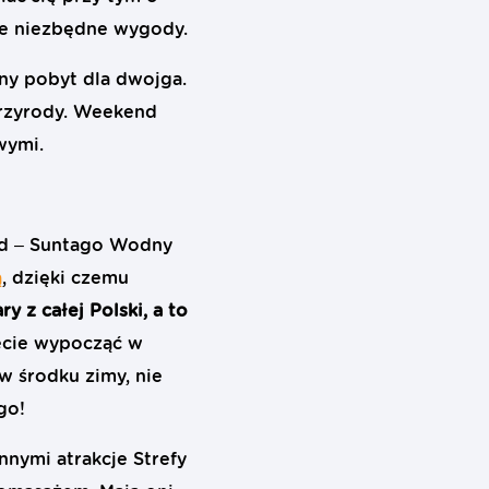
ie niezbędne wygody.
ny pobyt dla dwojga.
 przyrody. Weekend
wymi.
nd – Suntago Wodny
ą
, dzięki czemu
y z całej Polski, a to
cecie wypocząć w
 środku zimy, nie
go!
nymi atrakcje Strefy