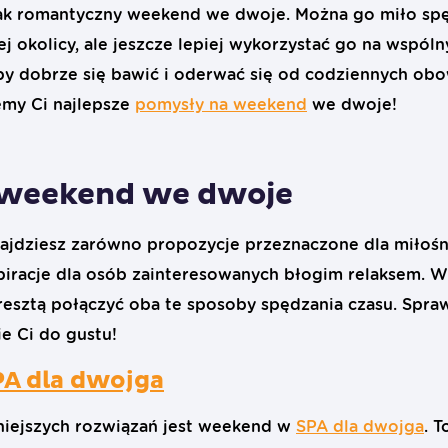
 jak romantyczny weekend we dwoje. Można go miło sp
j okolicy, ale jeszcze lepiej wykorzystać go na wspóln
aby dobrze się bawić i oderwać się od codziennych o
emy Ci najlepsze
pomysły na weekend
we dwoje!
 weekend we dwoje
znajdziesz zarówno propozycje przeznaczone dla miło
spiracje dla osób zainteresowanych błogim relaksem. 
sztą połączyć oba te sposoby spędzania czasu. Sprawd
e Ci do gustu!
PA dla dwojga
niejszych rozwiązań jest weekend w
SPA dla dwojga
. 