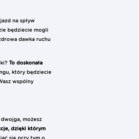
jazd na spływ
zie będziecie mogli
 zdrowa dawka ruchu
zki?
To doskonała
ngu, który będziecie
Wasz wspólny
a dwojga, możesz
cje, dzięki którym
iać się przy tym o