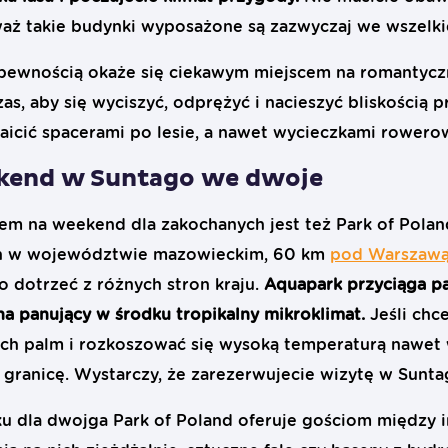
waż takie budynki wyposażone są zazwyczaj we wszelk
pewnością okaże się ciekawym miejscem na romantycz
as, aby się wyciszyć, odprężyć i nacieszyć bliskością
icić spacerami po lesie, a nawet wycieczkami rowero
kend w Suntago we dwoje
em na weekend dla zakochanych jest też Park of Pola
 on w województwie mazowieckim, 60 km
pod Warszaw
 dotrzeć z różnych stron kraju.
Aquapark przyciąga par
a panujący w środku tropikalny mikroklimat.
Jeśli ch
h palm i rozkoszować się wysoką temperaturą nawet w
 granicę. Wystarczy, że zarezerwujecie wizytę w Sunta
dla dwojga Park of Poland oferuje gościom między in