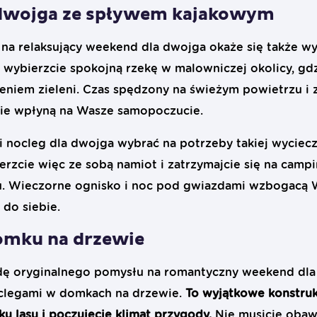
dwojga ze spływem kajakowym
a relaksujący weekend dla dwojga okaże się także wy
 wybierzcie spokojną rzekę w malowniczej okolicy, gd
eniem zieleni. Czas spędzony na świeżym powietrzu i
nie wpłyną na Wasze samopoczucie.
ki nocleg dla dwojga wybrać na potrzeby takiej wyciec
erzcie więc ze sobą namiot i zatrzymajcie się na campi
u. Wieczorne ognisko i noc pod gwiazdami wzbogacą 
 do siebie.
mku na drzewie
wdę oryginalnego pomysłu na romantyczny weekend dl
oclegami w domkach na drzewie.
To wyjątkowe konstruk
ku lasu i poczujecie klimat przygody.
Nie musicie obaw