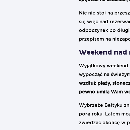
Nic nie stoi na prze
się więc nad rezerwa
odpoczynek po długi
przepisem na niezap
Weekend nad 
Wyjątkowy weekend sp
wypocząć na świeżym
wzdłuż plaży, słonecz
pewno umilą Wam wol
Wybrzeże Bałtyku zna
porę roku. Latem moż
zwiedzać okolicę w p