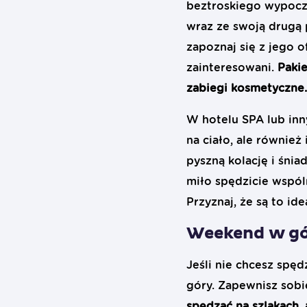
beztroskiego wypoczy
wraz ze swoją drugą 
zapoznaj się z jego o
zainteresowani.
Paki
zabiegi kosmetyczne.
W hotelu SPA lub inn
na ciało, ale również
pyszną kolację i śni
miło spędzicie wspól
Przyznaj, że są to id
Weekend w gó
Jeśli nie chcesz spę
góry. Zapewnisz sobi
spędzać na szlakach,