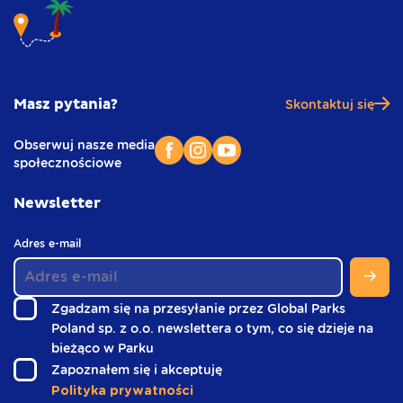
Masz pytania?
Skontaktuj się
Obserwuj nasze media
społecznościowe
Newsletter
(
Adres e-mail
w
s
t
Zgadzam się na przesyłanie przez Global Parks
o
Poland sp. z o.o. newslettera o tym, co się dzieje na
p
(
bieżąco w Parku
c
w
e
(
Zapoznałem się i akceptuję
)
s
w
Polityka prywatności