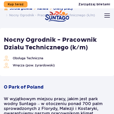
Zarządzaj biletami
Kup teraz
Strona główna
Kariera
Oferty pracy
Nocny Ogrodnik - Pracownik Działu Technicznego (k/m)
Przejdź do stopki
Przejdź do treści
Przejdź do menu
Mapa serwisu
Nocny Ogrodnik - Pracownik
Działu Technicznego (k/m)
Obsługa Techniczna
Wręcza (pow. żyrardowski)
O Park of Poland
W wyjątkowym miejscu pracy, jakim jest park
wodny Suntago – w otoczeniu ponad 700 palm
sprowadzonych z Florydy, Malezji i Kostaryki,
gwarantujemy naszym pracownikom klimat