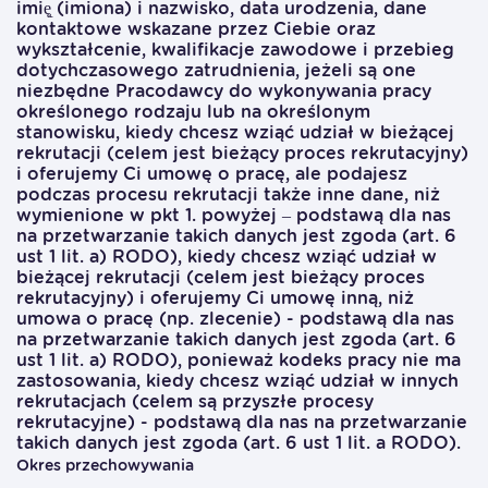
imię̨ (imiona) i nazwisko, data urodzenia, dane
kontaktowe wskazane przez Ciebie oraz
wykształcenie, kwalifikacje zawodowe i przebieg
dotychczasowego zatrudnienia, jeżeli są one
niezbędne Pracodawcy do wykonywania pracy
określonego rodzaju lub na określonym
stanowisku, kiedy chcesz wziąć udział w bieżącej
rekrutacji (celem jest bieżący proces rekrutacyjny)
i oferujemy Ci umowę o pracę, ale podajesz
podczas procesu rekrutacji także inne dane, niż
wymienione w pkt 1. powyżej – podstawą dla nas
na przetwarzanie takich danych jest zgoda (art. 6
ust 1 lit. a) RODO), kiedy chcesz wziąć udział w
bieżącej rekrutacji (celem jest bieżący proces
rekrutacyjny) i oferujemy Ci umowę inną, niż
umowa o pracę (np. zlecenie) - podstawą dla nas
na przetwarzanie takich danych jest zgoda (art. 6
ust 1 lit. a) RODO), ponieważ kodeks pracy nie ma
zastosowania, kiedy chcesz wziąć udział w innych
rekrutacjach (celem są przyszłe procesy
rekrutacyjne) - podstawą dla nas na przetwarzanie
takich danych jest zgoda (art. 6 ust 1 lit. a RODO).
Okres przechowywania