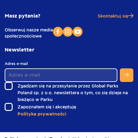
Masz pytania?
Skontaktuj się
Obserwuj nasze media
społecznościowe
Newsletter
(
Adres e-mail
w
s
t
Zgadzam się na przesyłanie przez Global Parks
o
Poland sp. z o.o. newslettera o tym, co się dzieje na
p
(
bieżąco w Parku
c
w
e
(
Zapoznałem się i akceptuję
)
s
w
Polityka prywatności
t
s
o
t
p
o