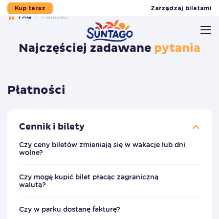
Zarządzaj biletami
Kup teraz
FAQ
Płatności
Przejdź do stopki
Przejdź do treści
Przejdź do menu
Mapa serwisu
Najczęściej zadawane
pytania
Płatności
Cennik i bilety
Czy ceny biletów zmieniają się w wakacje lub dni
wolne?
Czy mogę kupić bilet płacąc zagraniczną
walutą?
Czy w parku dostanę fakturę?