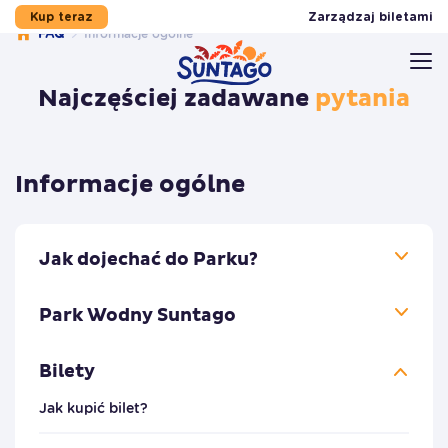
Zarządzaj biletami
Kup teraz
FAQ
Informacje ogólne
Przejdź do stopki
Przejdź do treści
Przejdź do menu
Mapa serwisu
Najczęściej zadawane
pytania
Informacje ogólne
Jak dojechać do Parku?
Park Wodny Suntago
Bilety
Jak kupić bilet?