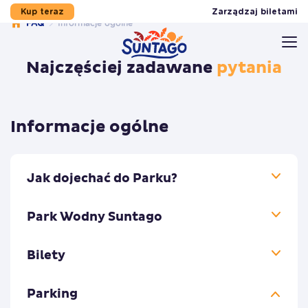
Zarządzaj biletami
Kup teraz
FAQ
Informacje ogólne
Przejdź do stopki
Przejdź do treści
Przejdź do menu
Mapa serwisu
Najczęściej zadawane
pytania
Informacje ogólne
Jak dojechać do Parku?
Park Wodny Suntago
Bilety
Parking