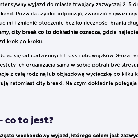
intensywny wyjazd do miasta trwający zazwyczaj 2–5 dni
end. Pozwala szybko odpocząć, zwiedzić najważniejsz
uchni i zmienić otoczenie bez konieczności brania dł
amy,
city break co to dokładnie oznacza
, gdzie najlepi
zd krok po kroku.
ciąć się od codziennych trosk i obowiązków. Służą t
stety ich organizacja sama w sobie potrafi być stresuj
cje z całą rodziną lub objazdową wycieczkę po kilku kr
ją natomiast city breaki. Na czym dokładnie polegają 
 co to jest?
, często weekendowy wyjazd, którego celem jest zazwy