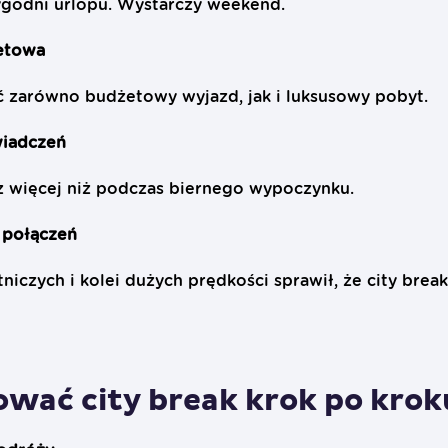
ygodni urlopu. Wystarczy weekend.
żetowa
 zarówno budżetowy wyjazd, jak i luksusowy pobyt.
wiadczeń
z więcej niż podczas biernego wypoczynku.
 połączeń
otniczych i kolei dużych prędkości sprawił, że city brea
ować city break krok po krok