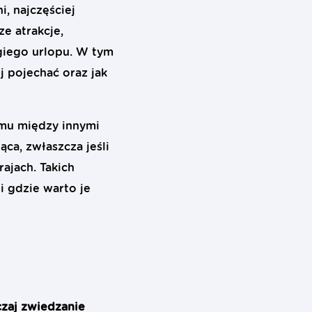
, najczęściej
e atrakcje,
ugiego urlopu. W tym
ej pojechać oraz jak
emu między innymi
ąca, zwłaszcza jeśli
ajach. Takich
i gdzie warto je
czaj zwiedzanie