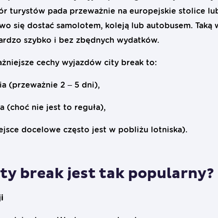
r turystów pada przeważnie na europejskie stolice lu
two się dostać samolotem, koleją lub autobusem. Taką
ardzo szybko i bez zbędnych wydatków.
niejsze cechy wyjazdów city break to:
a (przeważnie 2 – 5 dni),
(choć nie jest to reguła),
sce docelowe często jest w pobliżu lotniska).
ty break jest tak popularny?
i