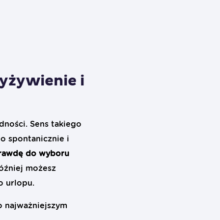
yżywienie i
dności. Sens takiego
o spontanicznie i
prawdę do wyboru
źniej możesz
o urlopu.
go najważniejszym