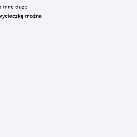
b inne duże
 wycieczkę można