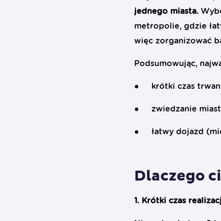
jednego miasta.
Wybó
metropolie, gdzie ła
więc zorganizować b
Podsumowując, najważ
● krótki czas trwani
● zwiedzanie miasta 
● łatwy dojazd (miej
Dlaczego ci
1. Krótki czas realizacj