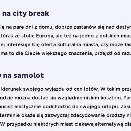
na city break
się na parę dni z domu, dobrze zastanów się nad desty
tórąś ze stolic Europy, ale też na jedno z polskich mi
iej interesuje Cię oferta kulturalna miasta, czy może ł
e ma to dla Ciebie większego znaczenia, przejdź od ra
w na samolot
 kierunek swojego wyjazdu od cen lotów. W takim prz
gdzie można dostać się względnie niskim kosztem. Pami
musisz elastycznie podchodzić do swojego urlopu. Zak
erminie okaże się zazwyczaj zdecydowanie droższy ni
 W przypadku niektórych miast ciekawą alternatywą dl