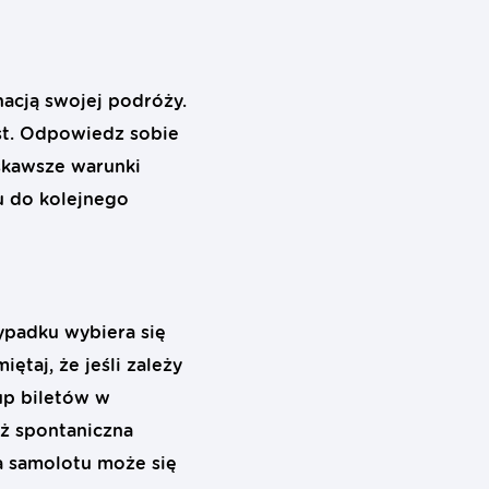
nacją swojej podróży.
ast. Odpowiedz sobie
askawsze warunki
zu do kolejnego
ypadku wybiera się
ętaj, że jeśli zależy
up biletów w
ż spontaniczna
a samolotu może się