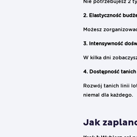
Nie potrzebujesz 2 t
2. Elastyczność bud
Możesz zorganizować
3. Intensywność doś
W kilka dni zobaczys
4. Dostępność tanich
Rozwój tanich linii l
niemal dla każdego.
Jak zaplan