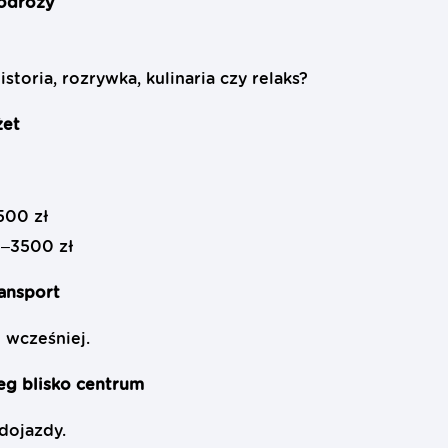
podróży
storia, rozrywka, kulinaria czy relaks?
żet
500 zł
–3500 zł
ransport
 wcześniej.
eg blisko centrum
dojazdy.