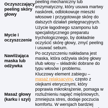
peeling mechaniczny lub
Oczyszczający
enzymatyczny, który usuwa martwy
peeling skóry
naskórek, odblokowuje mieszki
głowy
włosowe i przygotowuje skórę do
dalszych działań pielęgnacyjnych.
Użycie łagodnego szamponu lub
specjalistycznego preparatu
Mycie i
trychologicznego, by dokładnie
oczyszczenie
oczyścić skórę głowy, zmyć peeling
i usuwać sebum.
Po oczyszczeniu nakładana jest
Nawilżająca
maska, która odżywia skórę głowy
maska lub
i/lub włosy – składniki dobrane do
odżywka
typu włosów i problemu.
Kluczowy element zabiegu –
masaż relaksacyjny
, często z
olejkami eterycznymi, który
poprawia mikrokrążenie, pomaga w
Masaż głowy
rozluźnieniu napięć mięśniowych,
(karku i szyi)
zmniejsza stres, dodaje poczucia
komfortu. W wersjach bardziej