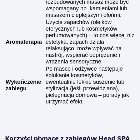
rozbudowanych masaż może być
wspomagany np. kamieniami lub
masażem cieplejszymi dłońmi.
Użycie zapachów (olejków
eterycznych lub kosmetyków
perfumowanych) – to coś więcej niż
Aromaterapia
estetyka: zapach działa
relaksująco, może wpływać na
nastrój, wspierać odprężenie i
wrażenia sensoryczne.
Po masce i odżywce następuje
spłukanie kosmetyków,
Wykończenie
ewentualnie lekkie suszenie lub
zabiegu
stylizacja (jeśli przewidziana),
pielęgnacja domowa – porady jak
utrzymać efekt.
Korzyści płynące z zabiegów Head SPA