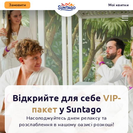
Мої квитки
Замовити
Перейти до нижнього
Перейти до вмісту
Перейти до меню
Мапа сайту
колонтитула
Відкрийте для себе
VIP-
пакет
у Suntago
Насолоджуйтесь днем релаксу та
розслаблення в нашому оазисі розкоші!