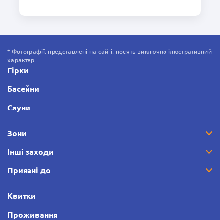
* Фотографії, представлені на сайті, носять виключно ілюстративний
характер.
Гірки
Басейни
Сауни
Зони
Інші заходи
Приязні до
Квитки
Проживання