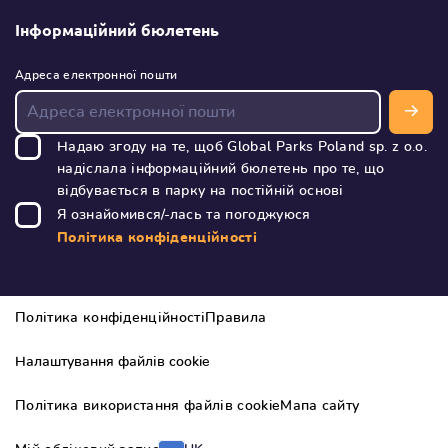
Інформаційний бюлетень
(
Адреса електронної пошти
в
п
і
Надаю згоду на те, щоб Global Parks Poland sp. z o.o.
д
надіслала інформаційний бюлетень про те, що
в
(
відбувається в парку на постійній основі
а
в
(
Я ознайомився/-лась та погоджуюся
л
п
і
в
Політика конфіденційності
)
і
п
д
і
в
д
Політика конфіденційності
Правила
а
в
л
а
Налаштування файлів cookie
і
л
)
і
Політика використання файлів cookie
Мапа сайту
)
В