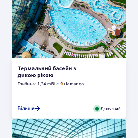
1,00m
Гідромасаж
Ні
Температура
o
34
C
Умови користування
Термальний басейн з
Переглянути галерею
дикою рікою
Глибина: 1,34 m
Вік: 0+
Jamango
Сірчаний басейн
Сірчані ванни - ідеальний вибір для тих, хто бореться з
Більше
Доступний
ревматоїдними захворюваннями та проблемами
суглобів. Сприятливий вплив цієї природної води сприяє
регенерації та зміцненню імунітету.
Місцезнаходження