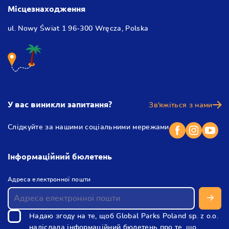
Місцезнаходження
ul. Nowy Świat 1
96-300 Wręcza,
Polska
У вас виникли запитання?
Зв'яжіться з нами
Слідкуйте за нашими соціальними мережами
Інформаційний бюлетень
(
Адреса електронної пошти
в
п
і
Надаю згоду на те, щоб Global Parks Poland sp. z o.o.
д
надіслала інформаційний бюлетень про те, що