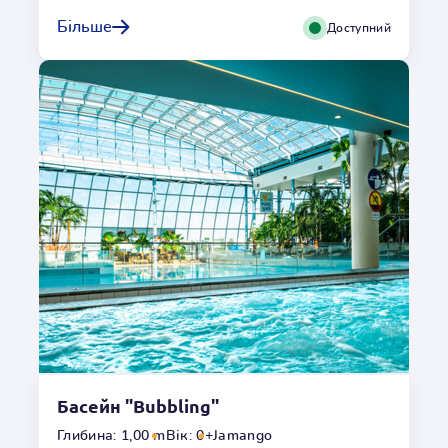
Величезний басейн площею 845 м² зі штучно
Більше
Доступний
згенерованими хвилями змусить вас відчути себе наче
на морському узбережжі. З різною силою та швидкістю
хвиль ви можете розраховувати на різні враження
кожного разу!
Місцезнаходження
Всередині
Глибина
1,80m
Гідромасаж
Ні
Температура
o
32
C
Умови користування
Басейн "Bubbling"
Переглянути галерею
Глибина: 1,00 m
Вік: 0+
Jamango