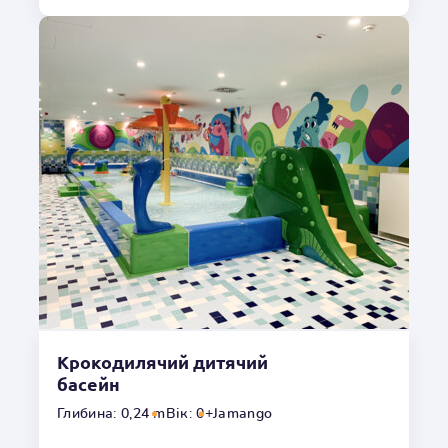
позитивний вплив на психіку, зменшує стрес, розслабляє
і покращує настрій.
Місцезнаходження
Всередині
Глибина
1,00m
Гідромасаж
Ні
Температура
o
34
C
Крокодилячий дитячий
Переглянути галерею
басейн
Глибина: 0,24 m
Вік: 0+
Jamango