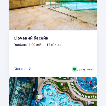
o
32
C
Умови користування
Сірчаний басейн
Переглянути галерею
Глибина: 1,00 m
Вік: 16+
Relax
Солоні басейни "Dead sea"
Багата мінералами солона вода благотворно впливає на
Більше
Доступний
систему кровообігу та регенерує шкіру. Це також
ідеальне місце для відпочинку після дня, сповненого
активності та вражень.
Місцезнаходження
Всередині
Глибина