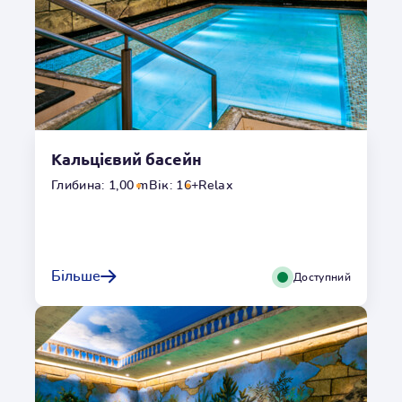
Гідромасаж
Так
Температура
o
32
C
Умови користування
Кальцієвий басейн
Переглянути галерею
Глибина: 1,00 m
Вік: 16+
Relax
Магнієвий басейн
Купання у магнієвих водах має благотворний вплив на
Більше
Доступний
відновлення природного гідроліпідного бар'єру та
заспокоює шкірні порушення. Магнієві води також
рекомендуються для регенераційних ванн завдяки
розслаблюючим властивостям для м'язів.
Місцезнаходження
Всередині