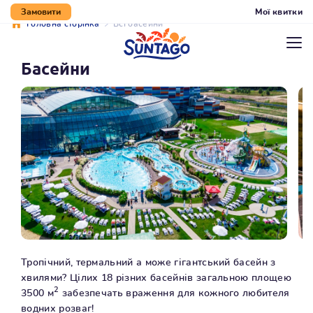
Мої квитки
Замовити
Головна сторінка
Всі басейни
Перейти до нижнього
Перейти до вмісту
Перейти до меню
Мапа сайту
колонтитула
Басейни
Тропічний, термальний а може гігантський басейн з
хвилями? Цілих 18 різних басейнів загальною площею
2
3500 м
забезпечать враження для кожного любителя
водних розваг!