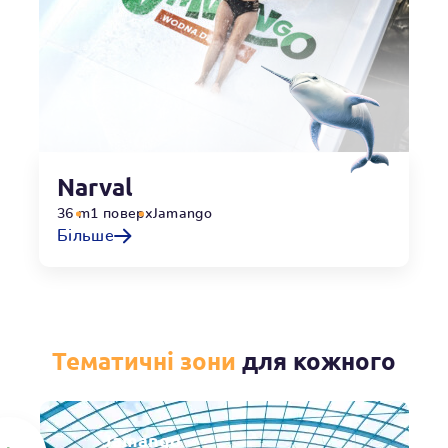
Narval
36 m
1 поверх
Jamango
Більше
Тематичні зони
для кожного
Jamango