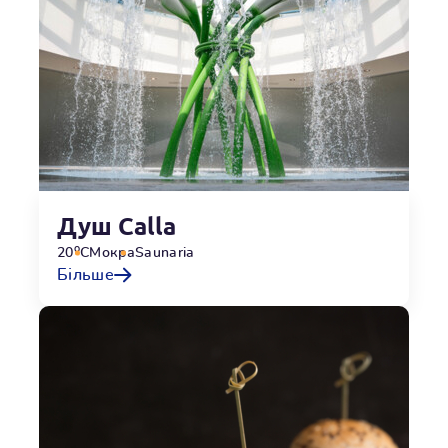
Душ Calla
o
20
C
Мокра
Saunaria
Більше