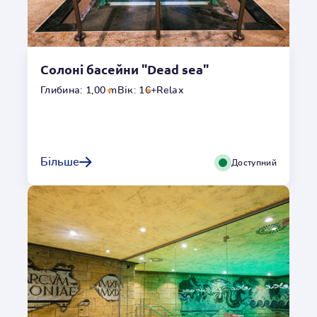
Температура
o
34
C
Солоні басейни "Dead sea"
Переглянути галерею
Глибина: 1,00 m
Вік: 16+
Relax
Критий басейн з баром
Час освіжитися! Зазирніть до бару, щоб випити напою
Більше
Доступний
або кави, не перериваючи релаксації у воді.
Місцезнаходження
Всередині
Глибина
1,25m
Гідромасаж
Ні
Температура