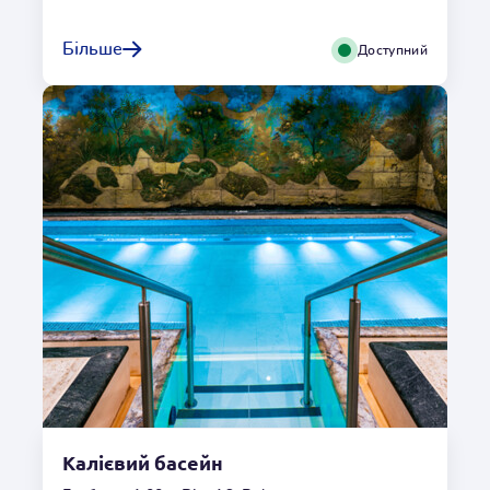
Mamba Ріка Пригод
Віддайтеся лінивій течії річки, і на вас чекають
Більше
Доступний
численні пригоди на цьому шляху. Унікальний 130-
метровий басейн подарує вам незабутні враження.
Місцезнаходження
Всередині
Глибина
0,80m
Гідромасаж
Ні
Температура
o
32
C
Умови користування
Калієвий басейн
Переглянути галерею