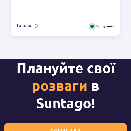
Зовнішній басейн з баром
Час для справжньої водної сієсти та напою в барі біля
Більше
Доступний
басейну! Розслабтеся в джакузі або зручно вмостіться
на одному з 20 гідромасажних ліжок.
Місцезнаходження
На відкритому повітрі
Глибина
Плануйте свої
1,25m
Гідромасаж
розваги
в
Так
Температура
o
Suntago
!
32
C
Умови користування
Купити квиток