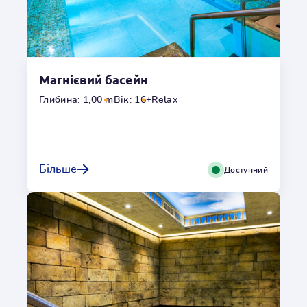
Магнієвий басейн
Переглянути галерею
Глибина: 1,00 m
Вік: 16+
Relax
Термальний басейн
У термальному басейні на вас чекають джакузі та
Більше
Доступний
гідромасажна ванна, щоб розслабити будь-яку частину
вашого тіла. Після нічного відпочинку завітайте до
одного з барів біля басейну - ви обираєте відкритий чи
критий?
Місцезнаходження
Всередині
Глибина
1,27m