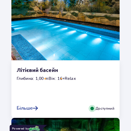
Глибина
1,00m
Гідромасаж
Ні
Температура
o
34
C
Літієвий басейн
Переглянути галерею
Глибина: 1,00 m
Вік: 16+
Relax
Кальцієвий басейн
Кальцій, як основний будівельний матеріал людського
Більше
Доступний
скелету, є необхідним для функціонування кожної
клітини. Купання у кальцієвій воді зменшує сухість
шкіри та допомагає відновити природний захисний
Powered by