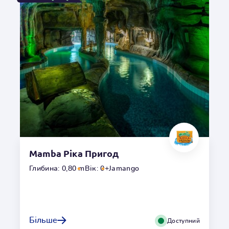
бар'єр шкіри.
Місцезнаходження
Всередині
Глибина
1,00m
Гідромасаж
Ні
Температура
o
34
C
Mamba Ріка Пригод
Переглянути галерею
Глибина: 0,80 m
Вік: 0+
Jamango
Літієвий басейн
Літій є одним з мікроелементів у нашому тілі і виконує в
Більше
Доступний
ньому важливі функції. Купання у воді з літієм має