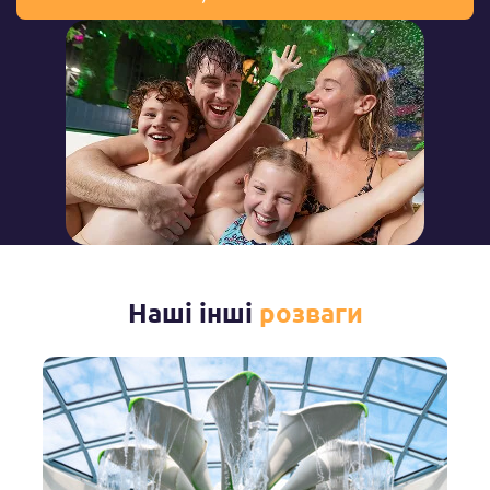
Переглянути галерею
Басейн "Bubbling"
Басейн з теплою водою і приємними бульбашками -
місце дитячої мрії для водних розваг!
Місцезнаходження
Всередині
Глибина
1,00m
Наші інші
розваги
Гідромасаж
Так
Температура
o
32
C
Умови користування