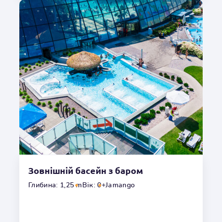
можете розслабитися в джакузі, зайняти гідромасажне
ліжко або поплавати з течією дикої річки, яка
розслабить ваше тіло.
Місцезнаходження
На відкритому повітрі
Глибина
1,34m
Гідромасаж
Так
Температура
o
32
C
Умови користування
Зовнішній басейн з баром
Переглянути галерею
Глибина: 1,25 m
Вік: 0+
Jamango
Басейн з хвилями