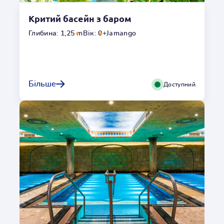
Критий басейн з баром
Переглянути галерею
Глибина: 1,25 m
Вік: 0+
Jamango
Калієвий басейн
Калій має величезне значення для правильного
Більше
Доступний
функціонування нервової та м’язової системи. Купання у
басейні з калієвою водою ідеально підходить для
відновлення та зменшення наслідків втоми, знижуючи
артеріальний тиск і зменшуючи ризик кардіологічних
захворювань.
Місцезнаходження
Всередині
Глибина
1,00m
Гідромасаж
Ні