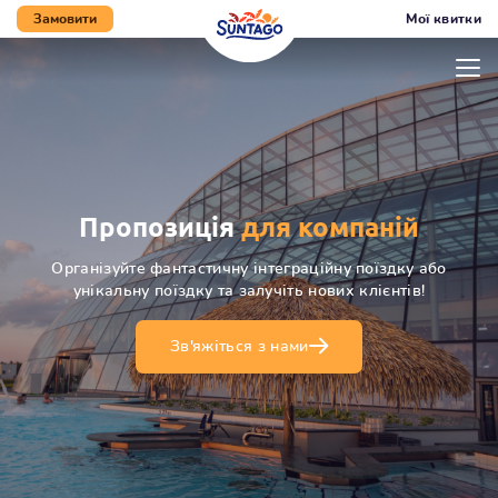
Мої квитки
Замовити
Перейти до нижнього
Перейти до вмісту
Перейти до меню
Мапа сайту
колонтитула
Пропозиція
для компаній
Організуйте фантастичну інтеграційну поїздку або
унікальну поїздку та залучіть нових клієнтів!
Зв'яжіться з нами